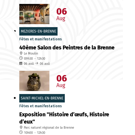
06
Aug
MEZIERES-EN-BRENNE
Fêtes et manifestations
40ème Salon des Peintres de la Brenne
Le Moulin
09h30
-
12h30
06
aoû
06
aoû
06
Aug
SAINT-MICHEL-EN-BRENNE
Fêtes et manifestations
Exposition "Histoire d’œufs, Histoire
d’eux"
Parc naturel régional de la Brenne
10h00
-
12h30