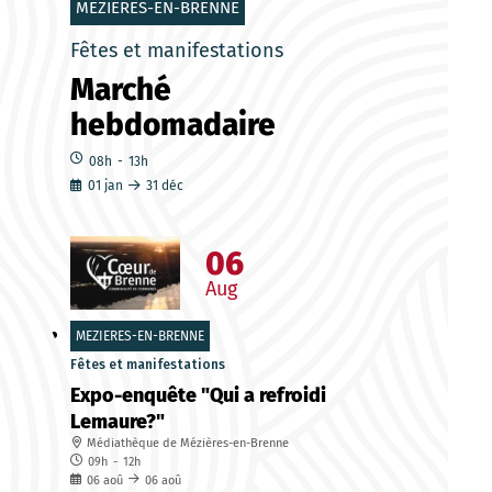
MEZIERES-EN-BRENNE
Fêtes et manifestations
Marché
hebdomadaire
08h
-
13h
01
jan
31
déc
06
Aug
MEZIERES-EN-BRENNE
Fêtes et manifestations
Expo-enquête "Qui a refroidi
Lemaure?"
Médiathèque de Mézières-en-Brenne
09h
-
12h
06
aoû
06
aoû