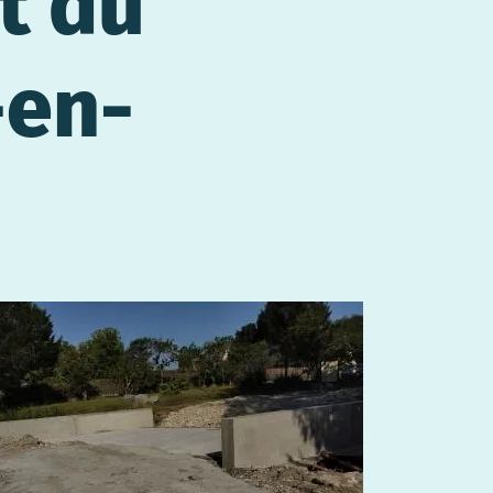
t du
-en-