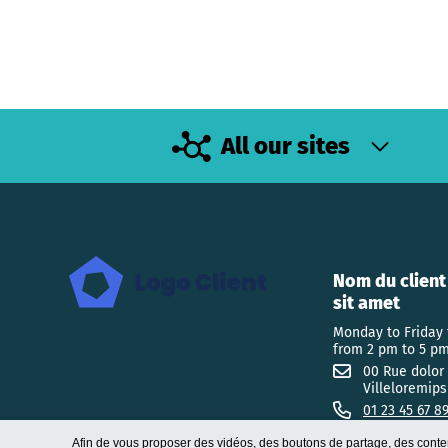
All our sites
Nom du client
sit amet
Monday to Friday
from 2 pm to 5 pm
00 Rue dolor 
Villeloremip
01 23 45 67 8
Afin de vous proposer des vidéos, des boutons de partage, des conte