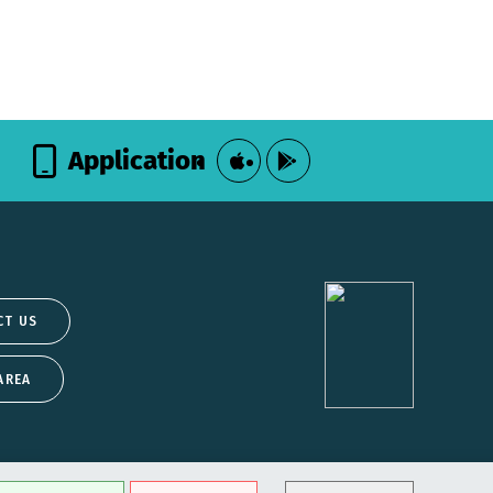
Application
CT US
AREA