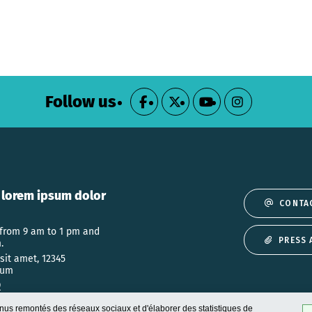
Follow us
 lorem ipsum dolor
CONTA
 from 9 am to 1 pm and
PRESS 
.
sit amet, 12345
sum
9
nus remontés des réseaux sociaux et d'élaborer des statistiques de