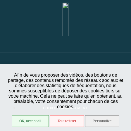
SITE MAP
Afin de vous proposer des vidéos, des boutons de
partage, des contenus remontés des réseaux sociaux et
PUBLIC CONTRACTS
d'élaborer des statistiques de fréquentation, nous
ACCESSIBILITY
sommes susceptibles de déposer des cookies tiers sur
TERMS OF USE
votre machine. Cela ne peut se faire qu'en obtenant, au
préalable, votre consentement pour chacun de ces
PROTECTION OF DATA
cookies.
COOKIES MANAGEMENT
OK, accept all
Tout refuser
Personalize
STRATIS