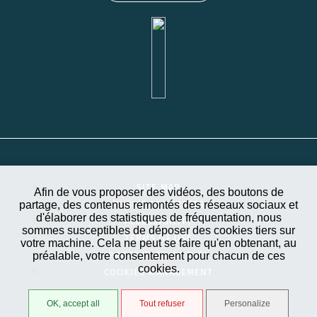
SITE MAP
Afin de vous proposer des vidéos, des boutons de
partage, des contenus remontés des réseaux sociaux et
PUBLIC CONTRACTS
d'élaborer des statistiques de fréquentation, nous
ACCESSIBILITY
sommes susceptibles de déposer des cookies tiers sur
TERMS OF USE
votre machine. Cela ne peut se faire qu'en obtenant, au
préalable, votre consentement pour chacun de ces
PROTECTION OF DATA
cookies.
COOKIES MANAGEMENT
OK, accept all
Tout refuser
Personalize
STRATIS