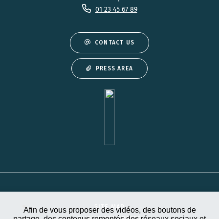
01 23 45 67 89
CONTACT US
PRESS AREA
SITE MAP
Afin de vous proposer des vidéos, des boutons de
partage, des contenus remontés des réseaux sociaux et
PUBLIC CONTRACTS