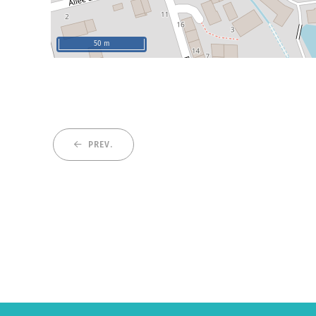
50 m
PREV.