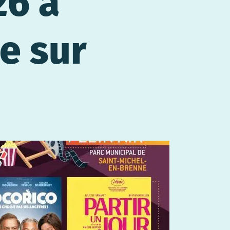
26 à
e sur