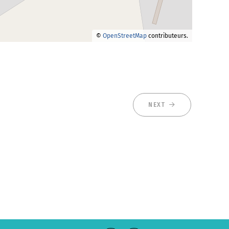
©
OpenStreetMap
contributeurs.
NEXT