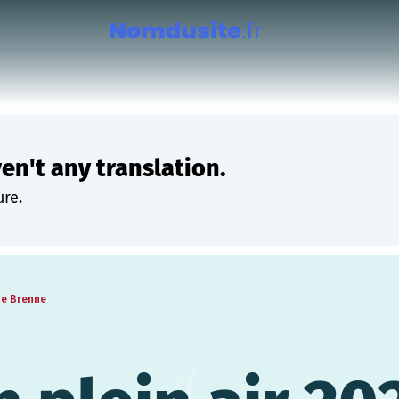
ven't any translation.
ure.
de Brenne