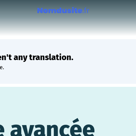
en't any translation.
e.
e avancée