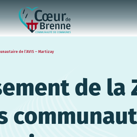
unautaire de l’AVIS – Martizay
sement de la
és communaut