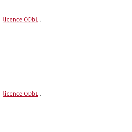
a
licence ODbL
.
a
licence ODbL
.