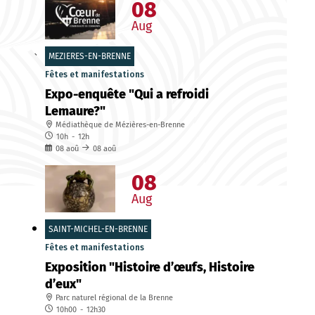
08
Aug
MEZIERES-EN-BRENNE
Fêtes et manifestations
Expo-enquête "Qui a refroidi
Lemaure?"
Médiathèque de Mézières-en-Brenne
10h
-
12h
08
aoû
08
aoû
08
Aug
SAINT-MICHEL-EN-BRENNE
Fêtes et manifestations
Exposition "Histoire d’œufs, Histoire
d’eux"
Parc naturel régional de la Brenne
10h00
-
12h30