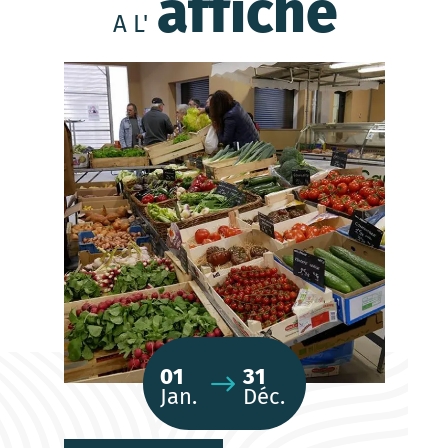
affiche
A L'
01
31
Jan.
Déc.