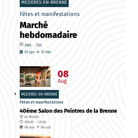
MEZIERES-EN-BRENNE
Fêtes et manifestations
Marché
hebdomadaire
08h
-
13h
01
jan
31
déc
08
Aug
MEZIERES-EN-BRENNE
Fêtes et manifestations
40ème Salon des Peintres de la Brenne
Le Moulin
09h30
-
12h30
08
aoû
08
aoû