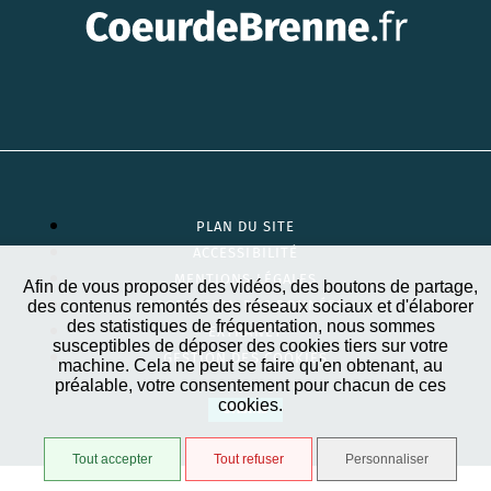
PLAN DU SITE
ACCESSIBILITÉ
MENTIONS LÉGALES
Afin de vous proposer des vidéos, des boutons de partage,
des contenus remontés des réseaux sociaux et d'élaborer
PROTECTION DES DONNÉES
des statistiques de fréquentation, nous sommes
EXTRANET
susceptibles de déposer des cookies tiers sur votre
GESTION DES COOKIES
machine. Cela ne peut se faire qu'en obtenant, au
préalable, votre consentement pour chacun de ces
cookies.
STRATIS
Tout accepter
Tout refuser
Personnaliser