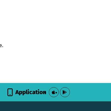
e.
Application