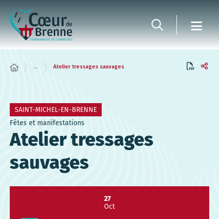
Panneau de gestion des cookies
...
Atelier tressages sauvages
SAINT-MICHEL-EN-BRENNE
Fêtes et manifestations
Atelier tressages
sauvages
27
Oct