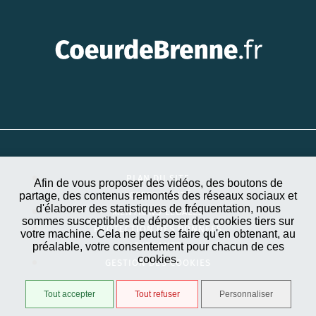
PLAN DU SITE
Afin de vous proposer des vidéos, des boutons de
partage, des contenus remontés des réseaux sociaux et
ACCESSIBILITÉ
d'élaborer des statistiques de fréquentation, nous
MENTIONS LÉGALES
sommes susceptibles de déposer des cookies tiers sur
PROTECTION DES DONNÉES
votre machine. Cela ne peut se faire qu'en obtenant, au
préalable, votre consentement pour chacun de ces
EXTRANET
cookies.
GESTION DES COOKIES
Tout accepter
Tout refuser
Personnaliser
STRATIS