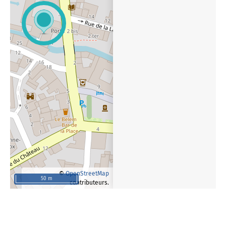
©
OpenStreetMap
50 m
contributeurs.