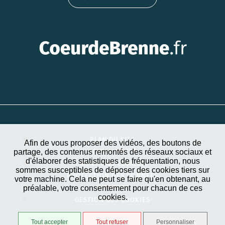
PLAN DU SITE
Afin de vous proposer des vidéos, des boutons de
partage, des contenus remontés des réseaux sociaux et
ACCESSIBILITÉ
d'élaborer des statistiques de fréquentation, nous
MENTIONS LÉGALES
sommes susceptibles de déposer des cookies tiers sur
PROTECTION DES DONNÉES
votre machine. Cela ne peut se faire qu'en obtenant, au
préalable, votre consentement pour chacun de ces
EXTRANET
cookies.
GESTION DES COOKIES
Tout accepter
Tout refuser
Personnaliser
STRATIS