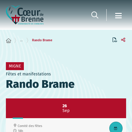
Panneau de gestion des cookies
...
Rando Brame
MIGNE
Fêtes et manifestations
Rando Brame
26
Sep
Comité des fêtes
18h