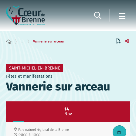
Panneau de gestion des cookies
...
Vannerie sur arceau
SAINT-MICHEL-EN-BRENNE
Fêtes et manifestations
Vannerie sur arceau
14
Nov
Parc naturel régional de la Brenne
09h30
à
12h30