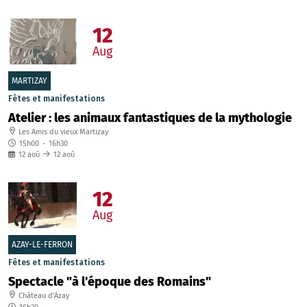
12
Aug
MARTIZAY
Fêtes et manifestations
Atelier : les animaux fantastiques de la mythologie
Les Amis du vieux Martizay
15h00
-
16h30
12
aoû
12
aoû
12
Aug
AZAY-LE-FERRON
Fêtes et manifestations
Spectacle "à l'époque des Romains"
Château d'Azay