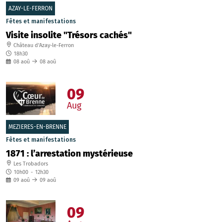
AZAY-LE-FERRON
Fêtes et manifestations
Visite insolite "Trésors cachés"
Château d'Azay-le-Ferron
18h30
08
aoû
08
aoû
09
Aug
MEZIERES-EN-BRENNE
Fêtes et manifestations
1871 : l’arrestation mystérieuse
Les Trobadors
10h00
-
12h30
09
aoû
09
aoû
09