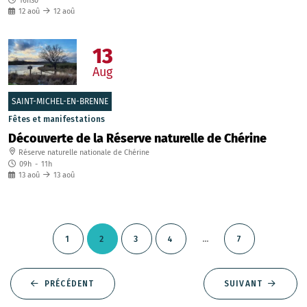
16h30
12
aoû
12
aoû
13
Aug
SAINT-MICHEL-EN-BRENNE
Fêtes et manifestations
Découverte de la Réserve naturelle de Chérine
Réserve naturelle nationale de Chérine
09h
-
11h
13
aoû
13
aoû
...
1
2
3
4
7
PRÉCÉDENT
SUIVANT