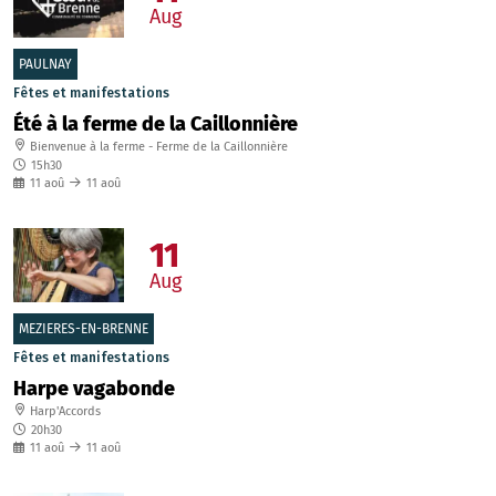
Aug
PAULNAY
Fêtes et manifestations
Été à la ferme de la Caillonnière
Bienvenue à la ferme - Ferme de la Caillonnière
15h30
11
aoû
11
aoû
11
Aug
MEZIERES-EN-BRENNE
Fêtes et manifestations
Harpe vagabonde
Harp'Accords
20h30
11
aoû
11
aoû