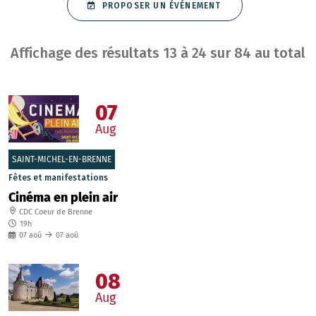
PROPOSER UN ÉVÉNEMENT
Affichage des résultats
13
à
24
sur
84
au total
07
Aug
SAINT-MICHEL-EN-BRENNE
Fêtes et manifestations
Cinéma en plein air
CDC Coeur de Brenne
19h
07
aoû
07
aoû
08
Aug