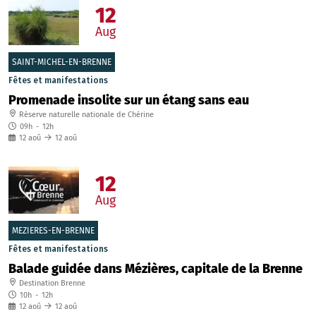
12
Aug
SAINT-MICHEL-EN-BRENNE
Fêtes et manifestations
Promenade insolite sur un étang sans eau
Réserve naturelle nationale de Chérine
09h
-
12h
12
aoû
12
aoû
12
Aug
MEZIERES-EN-BRENNE
Fêtes et manifestations
Balade guidée dans Mézières, capitale de la Brenne
Destination Brenne
10h
-
12h
12
aoû
12
aoû