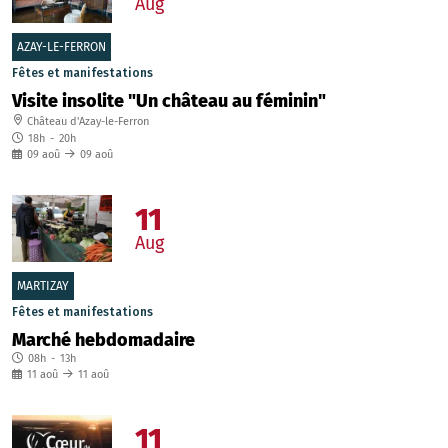
Aug
AZAY-LE-FERRON
Fêtes et manifestations
Visite insolite "Un château au féminin"
Château d'Azay-le-Ferron
18h
-
20h
09
aoû
09
aoû
11
Aug
MARTIZAY
Fêtes et manifestations
Marché hebdomadaire
08h
-
13h
11
aoû
11
aoû
11