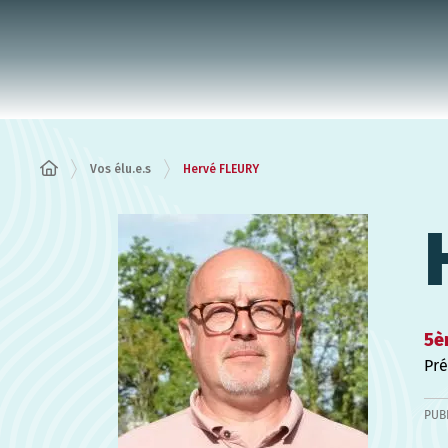
Panneau de gestion des cookies
Vos élu.e.s
Hervé FLEURY
5è
Pré
PUB