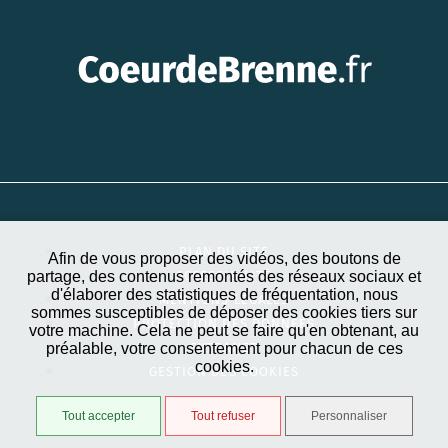
PLAN DU SITE
Afin de vous proposer des vidéos, des boutons de
partage, des contenus remontés des réseaux sociaux et
ACCESSIBILITÉ
d'élaborer des statistiques de fréquentation, nous
MENTIONS LÉGALES
sommes susceptibles de déposer des cookies tiers sur
PROTECTION DES DONNÉES
votre machine. Cela ne peut se faire qu'en obtenant, au
préalable, votre consentement pour chacun de ces
EXTRANET
cookies.
GESTION DES COOKIES
Tout accepter
Tout refuser
Personnaliser
STRATIS