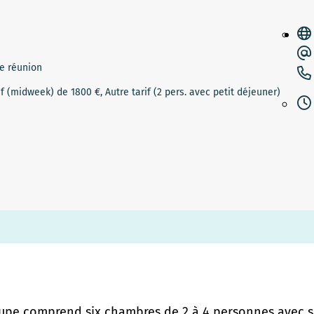
de réunion
f (midweek) de 1800 €, Autre tarif (2 pers. avec petit déjeuner)
oupe comprend six chambres de 2 à 4 personnes avec sa