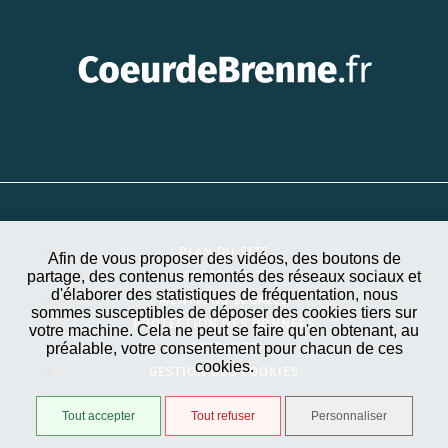
PLAN DU SITE
Afin de vous proposer des vidéos, des boutons de
partage, des contenus remontés des réseaux sociaux et
ACCESSIBILITÉ
d'élaborer des statistiques de fréquentation, nous
MENTIONS LÉGALES
sommes susceptibles de déposer des cookies tiers sur
PROTECTION DES DONNÉES
votre machine. Cela ne peut se faire qu'en obtenant, au
préalable, votre consentement pour chacun de ces
EXTRANET
cookies.
GESTION DES COOKIES
Tout accepter
Tout refuser
Personnaliser
STRATIS