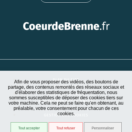
PLAN DU SITE
Afin de vous proposer des vidéos, des boutons de
partage, des contenus remontés des réseaux sociaux et
ACCESSIBILITÉ
d'élaborer des statistiques de fréquentation, nous
MENTIONS LÉGALES
sommes susceptibles de déposer des cookies tiers sur
PROTECTION DES DONNÉES
votre machine. Cela ne peut se faire qu'en obtenant, au
préalable, votre consentement pour chacun de ces
EXTRANET
cookies.
GESTION DES COOKIES
Tout accepter
Tout refuser
Personnaliser
STRATIS