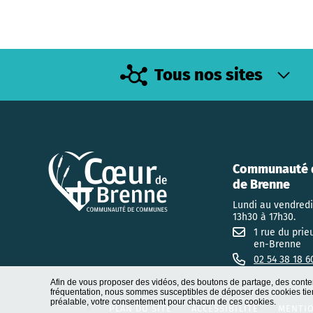
Tous nos sites
Communauté 
de Brenne
Lundi au vendredi
13h30 à 17h30.
1 rue du prie
en-Brenne
02 54 38 18 6
Afin de vous proposer des vidéos, des boutons de partage, des conte
fréquentation, nous sommes susceptibles de déposer des cookies tiers
préalable, votre consentement pour chacun de ces cookies.
PLAN DU SITE
ACCESSIBILITÉ
MENTIO