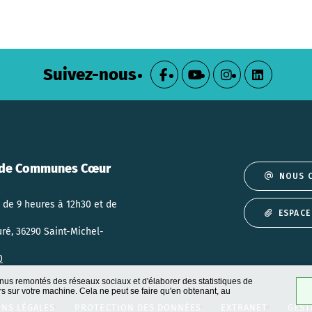
Suivez-nous
de Communes Cœur
NOUS 
 de 9 heures à 12h30 et de
ESPACE
uré, 36290 Saint-Michel-
0
nus remontés des réseaux sociaux et d'élaborer des statistiques de
 sur votre machine. Cela ne peut se faire qu'en obtenant, au
NS LÉGALES
PROTECTION DES DONNÉES
EXTRANET
GEST