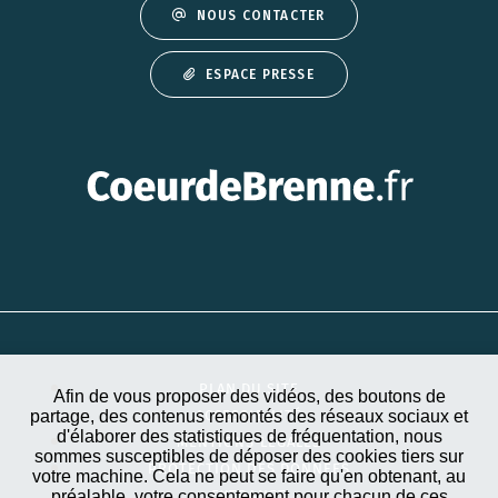
NOUS CONTACTER
ESPACE PRESSE
PLAN DU SITE
Afin de vous proposer des vidéos, des boutons de
partage, des contenus remontés des réseaux sociaux et
ACCESSIBILITÉ
d'élaborer des statistiques de fréquentation, nous
MENTIONS LÉGALES
sommes susceptibles de déposer des cookies tiers sur
PROTECTION DES DONNÉES
votre machine. Cela ne peut se faire qu'en obtenant, au
préalable, votre consentement pour chacun de ces
EXTRANET