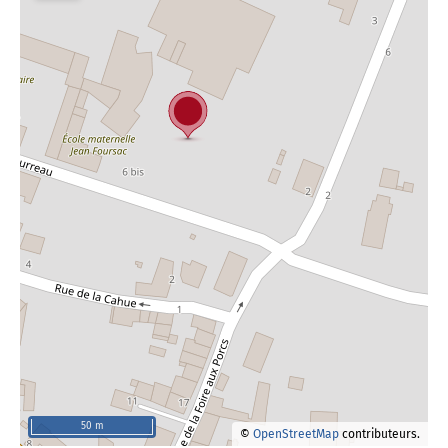
50 m
©
OpenStreetMap
contributeurs.