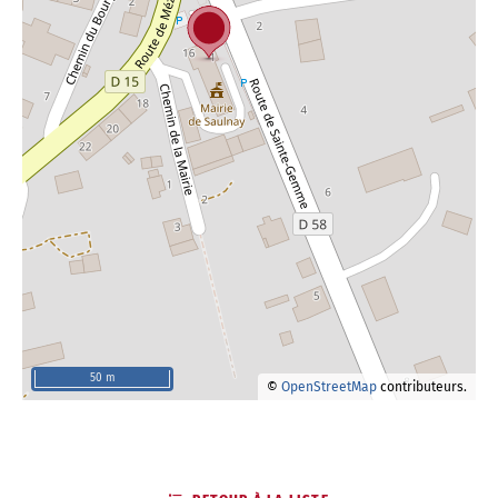
50 m
©
OpenStreetMap
contributeurs.