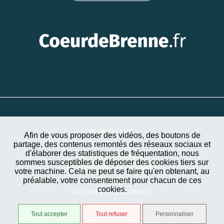
PLAN DU SITE
Afin de vous proposer des vidéos, des boutons de
partage, des contenus remontés des réseaux sociaux et
ACCESSIBILITÉ
d'élaborer des statistiques de fréquentation, nous
MENTIONS LÉGALES
sommes susceptibles de déposer des cookies tiers sur
PROTECTION DES DONNÉES
votre machine. Cela ne peut se faire qu'en obtenant, au
préalable, votre consentement pour chacun de ces
EXTRANET
cookies.
GESTION DES COOKIES
Tout accepter
Tout refuser
Personnaliser
STRATIS