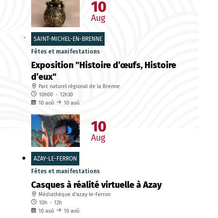
10
Aug
SAINT-MICHEL-EN-BRENNE
Fêtes et manifestations
Exposition "Histoire d’œufs, Histoire
d’eux"
Parc naturel régional de la Brenne
10h00
-
12h30
10
aoû
10
aoû
10
Aug
AZAY-LE-FERRON
Fêtes et manifestations
Casques à réalité virtuelle à Azay
Médiathèque d'azay-le-Ferron
10h
-
12h
10
aoû
10
aoû