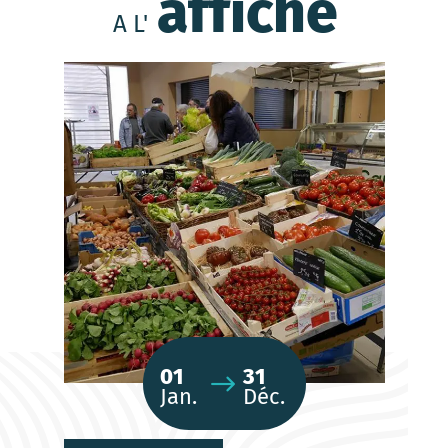
affiche
A L'
01
31
Jan.
Déc.