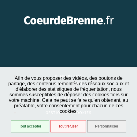
PLAN DU SITE
Afin de vous proposer des vidéos, des boutons de
partage, des contenus remontés des réseaux sociaux et
ACCESSIBILITÉ
d'élaborer des statistiques de fréquentation, nous
MENTIONS LÉGALES
sommes susceptibles de déposer des cookies tiers sur
PROTECTION DES DONNÉES
votre machine. Cela ne peut se faire qu'en obtenant, au
préalable, votre consentement pour chacun de ces
EXTRANET
cookies.
GESTION DES COOKIES
Tout accepter
Tout refuser
Personnaliser
STRATIS