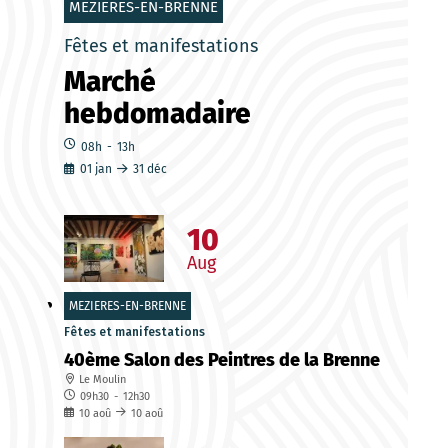
MEZIERES-EN-BRENNE
Fêtes et manifestations
Marché
hebdomadaire
08h
-
13h
01
jan
31
déc
10
Aug
MEZIERES-EN-BRENNE
Fêtes et manifestations
40ème Salon des Peintres de la Brenne
Le Moulin
09h30
-
12h30
10
aoû
10
aoû