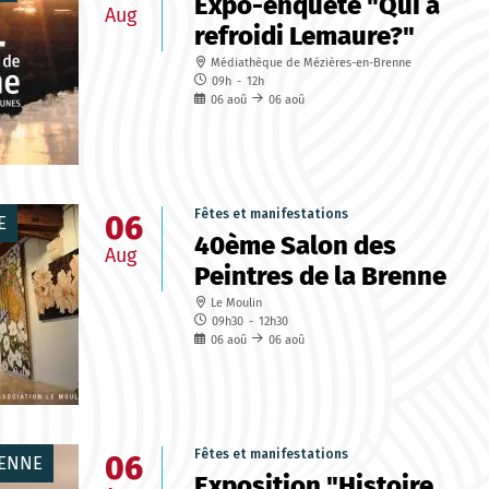
Expo-enquête "Qui a
Aug
refroidi Lemaure?"
Médiathèque de Mézières-en-Brenne
09h
-
12h
06
aoû
06
aoû
Fêtes et manifestations
06
E
40ème Salon des
Aug
Peintres de la Brenne
Le Moulin
09h30
-
12h30
06
aoû
06
aoû
Fêtes et manifestations
06
RENNE
Exposition "Histoire