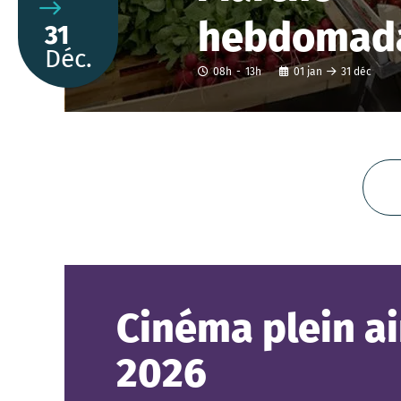
hebdomada
31
Déc.
08h
-
13h
01
jan
31
déc
Cinéma plein ai
2026