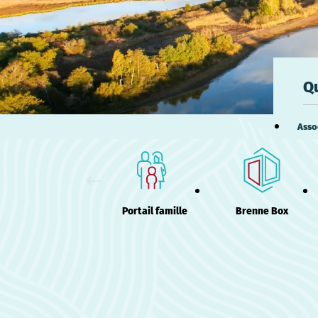
Q
Asso
Portail famille
Brenne Box