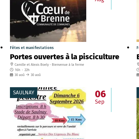
Fêtes et manifestations
F
Portes ouvertes à la pisciculture
Camille et Alexis Boely - Bienvenue à la ferme
16h
-
22h
30
aoû
30
aoû
06
SAULNAY
Sep