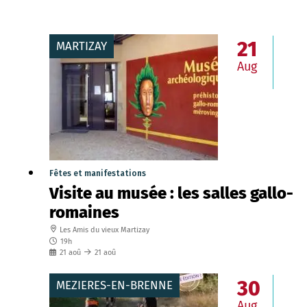
21
MARTIZAY
Aug
Fêtes et manifestations
Visite au musée : les salles gallo-
romaines
Les Amis du vieux Martizay
19h
21
aoû
21
aoû
30
MEZIERES-EN-BRENNE
Aug