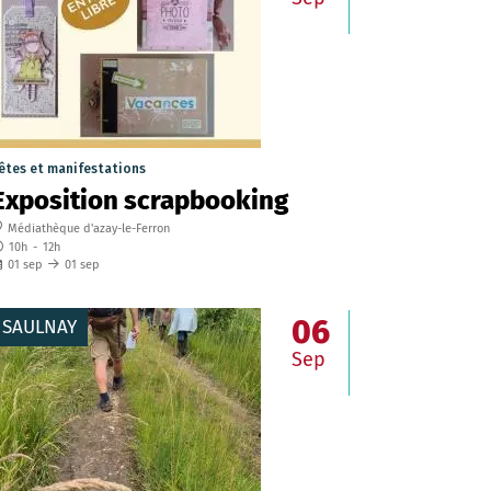
êtes et manifestations
Exposition scrapbooking
Médiathèque d'azay-le-Ferron
10h
-
12h
01
sep
01
sep
06
SAULNAY
Sep