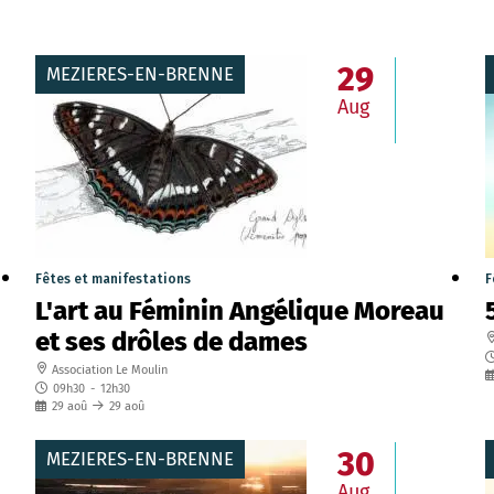
29
MEZIERES-EN-BRENNE
Aug
Fêtes et manifestations
F
L'art au Féminin Angélique Moreau
et ses drôles de dames
Association Le Moulin
09h30
-
12h30
29
aoû
29
aoû
30
MEZIERES-EN-BRENNE
Aug