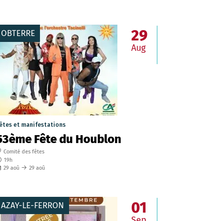
29
OBTERRE
Aug
êtes et manifestations
53ème Fête du Houblon
Comité des fêtes
19h
29
aoû
29
aoû
01
AZAY-LE-FERRON
Sep