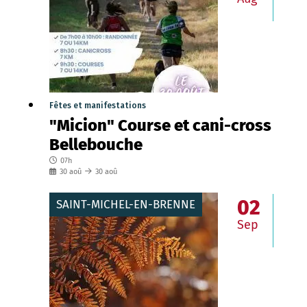
Fêtes et manifestations
"Micion" Course et cani-cross
Bellebouche
07h
30
aoû
30
aoû
02
SAINT-MICHEL-EN-BRENNE
Sep