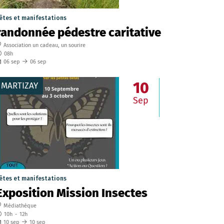
êtes et manifestations
randonnée pédestre caritative
Association un cadeau, un sourire
08h
06
sep
06
sep
10
MARTIZAY
Sep
êtes et manifestations
Exposition Mission Insectes
Médiathèque
10h
-
12h
10
sep
10
sep