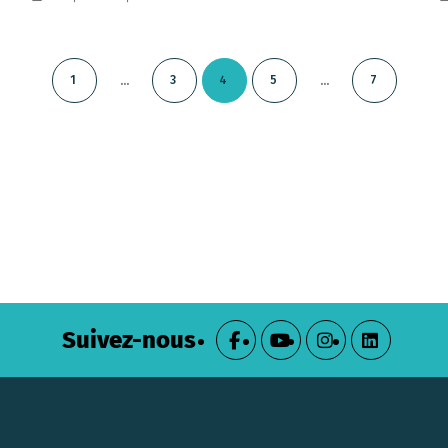
...
...
1
3
4
5
7
Suivez-nous