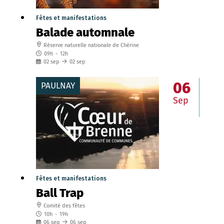
Fêtes et manifestations
Balade automnale
Réserve naturelle nationale de Chérine
09h
-
12h
02
sep
02
sep
06
PAULNAY
Sep
Fêtes et manifestations
Ball Trap
Comité des fêtes
10h
-
19h
06
sep
06
sep