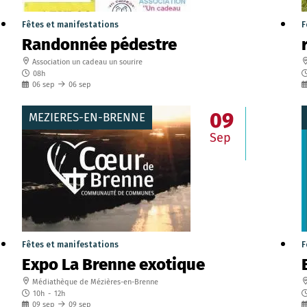
Fêtes et manifestations
F
Randonnée pédestre
Association un cadeau un sourire
08h
06
sep
06
sep
09
MEZIERES-EN-BRENNE
Sep
Fêtes et manifestations
F
Expo La Brenne exotique
Médiathèque de Mézières-en-Brenne
10h
-
12h
09
sep
09
sep